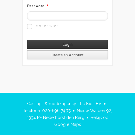
Password
*
REMEMBER ME
Casting- & modelagency The Kids BV
Telefoon: 020-696 74 75
Nieuw Walden 92,
1394 PE Nederhorst den Berg
Bekijk op
Google Maps